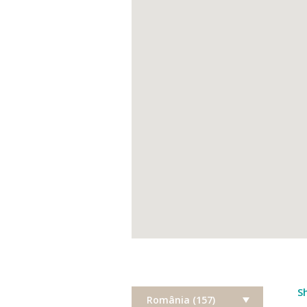
S
România (157)