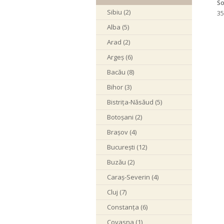
So
Sibiu (2)
35
Alba (5)
Arad (2)
Argeș (6)
Bacău (8)
Bihor (3)
Bistrița-Năsăud (5)
Botoșani (2)
Brașov (4)
București (12)
Buzău (2)
Caraș-Severin (4)
Cluj (7)
Constanța (6)
Covasna (1)