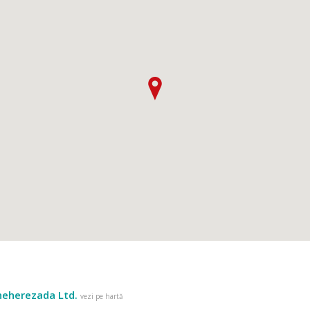
heherezada Ltd.
vezi pe hartă