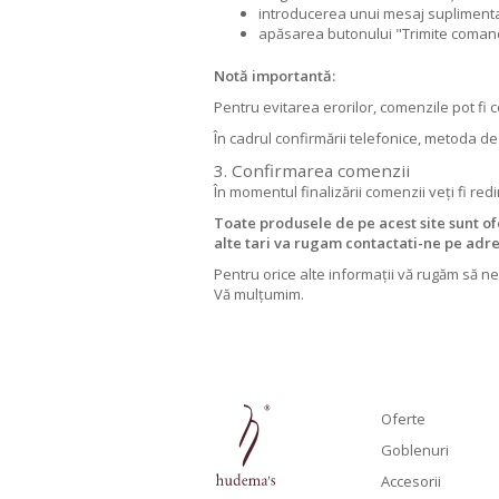
introducerea unui mesaj suplimentar 
apăsarea butonului "Trimite coma
Notă importantă:
Pentru evitarea erorilor, comenzile pot fi 
În cadrul confirmării telefonice, metoda de 
3. Confirmarea comenzii
În momentul finalizării comenzii veți fi re
Toate produsele de pe acest site sunt of
alte tari va rugam contactati-ne pe ad
Pentru orice alte informații vă rugăm să 
Vă mulțumim.
Oferte
Hudema's pe Facebook
Hudema's pe Pinterest
Goblenuri
Accesorii