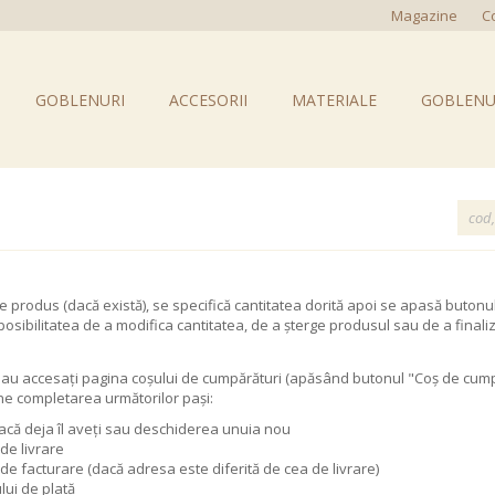
Magazine
C
GOBLENURI
ACCESORII
MATERIALE
GOBLENU
produs (dacă există), se specifică cantitatea dorită apoi se apasă butonul 
posibilitatea de a modifica cantitatea, de a șterge produsul sau de a fin
sau accesați pagina coșului de cumpărături (apăsând butonul "Coș de cumpă
e completarea următorilor pași:
acă deja îl aveți sau deschiderea unuia nou
de livrare
e facturare (dacă adresa este diferită de cea de livrare)
lui de plată