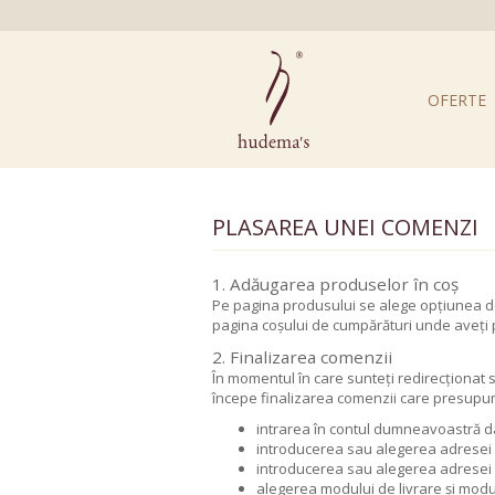
OFERTE
PLASAREA UNEI COMENZI
1. Adăugarea produselor în coș
Pe pagina produsului se alege opțiunea de 
pagina coșului de cumpărături unde aveți 
2. Finalizarea comenzii
În momentul în care sunteți redirecționat 
începe finalizarea comenzii care presupun
intrarea în contul dumneavoastră d
introducerea sau alegerea adresei 
introducerea sau alegerea adresei d
alegerea modului de livrare și modu