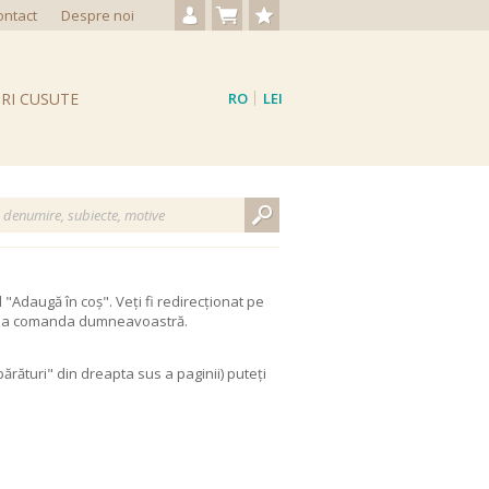
ontact
Despre noi
Autentificare / Creare cont
Nu aveți produse
Produse favorite
RI CUSUTE
RO
LEI
EN
EUR
"Adaugă în coș". Veți fi redirecționat pe
aliza comanda dumneavoastră.
rături" din dreapta sus a paginii) puteți