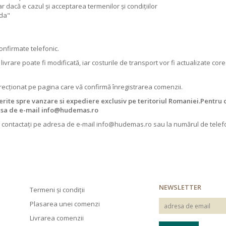
dacă e cazul și acceptarea termenilor și condițiilor
nda"
confirmate telefonic.
livrare poate fi modificată, iar costurile de transport vor fi actualizate co
direcționat pe pagina care vă confirmă înregistrarea comenzii.
erite spre vanzare si expediere exclusiv pe teritoriul Romaniei.Pentru 
resa de e-mail info@hudemas.ro
ne contactați pe adresa de e-mail info@hudemas.ro sau la numărul de telefo
NEWSLETTER
Termeni și condiții
Plasarea unei comenzi
Livrarea comenzii