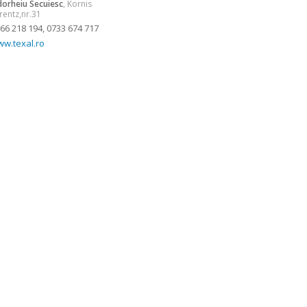
orheiu Secuiesc
, Kornis
rentz,nr.31
66 218 194, 0733 674 717
w.texal.ro