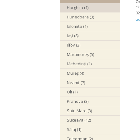
Od
Fe
Harghita (1)
02
Hunedoara (3)
ww
Ialomița (1)
Iași (8)
Ilfov (3)
Maramureș (5)
Mehedinți (1)
Mureș (4)
Neamț (7)
Olt (1)
Prahova (3)
Satu Mare (3)
Suceava (12)
Sălaj (1)
Teleorman (2)