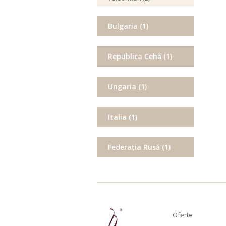
Timiș (8)
Bulgaria (1)
Tulcea (1)
Vaslui (2)
Republica Cehă (1)
Vrancea (2)
Vâlcea (3)
Ungaria (1)
Italia (1)
Federația Rusă (1)
Oferte