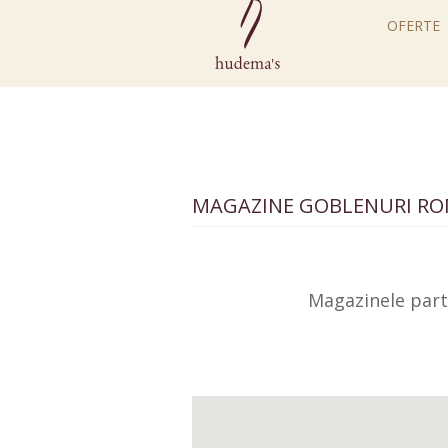
OFERTE
MAGAZINE GOBLENURI
RO
Magazinele part
Sibiu (2)
Alba (5)
Arad (2)
Argeș (6)