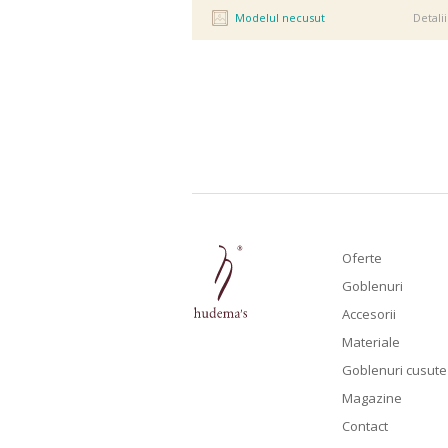
Modelul necusut
Detalii
Oferte
Hudema's pe Facebook
Hudema's pe Pinterest
Goblenuri
Accesorii
Materiale
Goblenuri cusute
Magazine
Contact