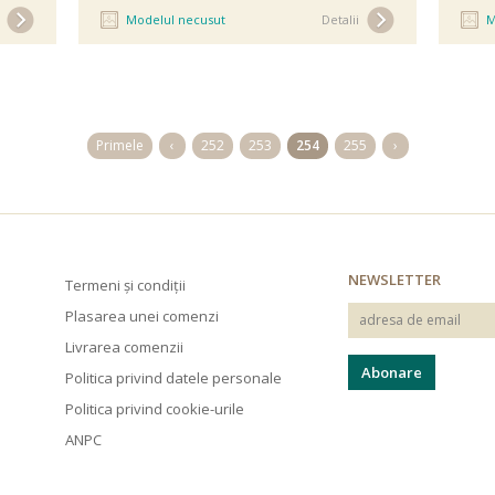
Modelul necusut
Detalii
M
Primele
‹
252
253
254
255
›
NEWSLETTER
Termeni și condiții
Plasarea unei comenzi
Livrarea comenzii
Politica privind datele personale
Politica privind cookie-urile
ANPC