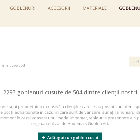
GOBLENURI
ACCESORII
MATERIALE
GOBLENU
2293 goblenuri cusute de 504 dintre clienții noștri
ne sunt proprietatea exclusivă a clienților care le-au postat sau oferit sp
pot fi achiziționate în cazul în care sunt de vânzare, sunați la numărul de 
i de moment în cazul coaserii unui model imprimat, tablourile prezentate aici
original realizat de Hudema's Goblen Art.
Adăugați un goblen cusut