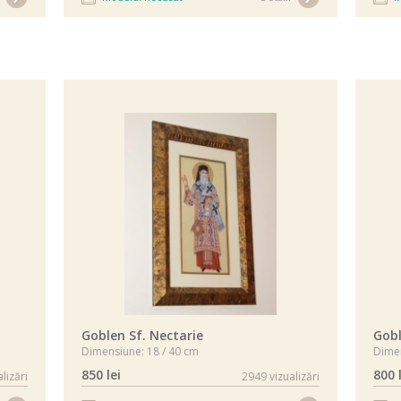
Goblen Sf. Nectarie
Gobl
Dimensiune: 18 / 40 cm
Dimen
850 lei
800 
lizări
2949 vizualizări