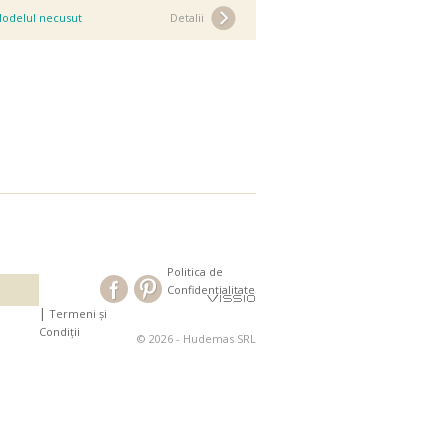
odelul necusut
Detalii
Politica de
Confidențialitate
|
Termeni și
Condiții
© 2026 - Hudemas SRL