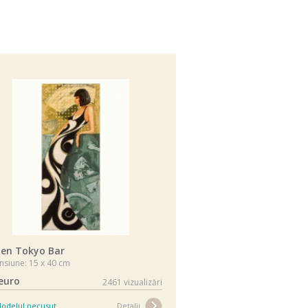
len Tokyo Bar
siune: 15 x 40 cm
euro
2461 vizualizări
odelul necusut
Detalii