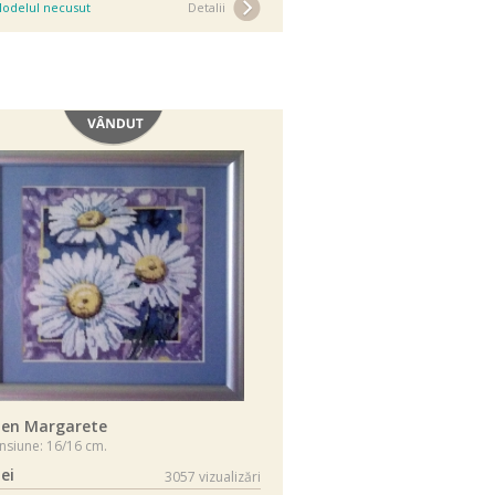
odelul necusut
Detalii
Vândut
len Margarete
siune: 16/16 cm.
lei
3057 vizualizări