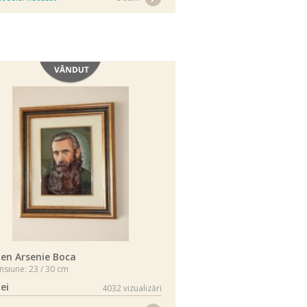
Vândut
en Arsenie Boca
siune: 23 / 30 cm
lei
4032 vizualizări