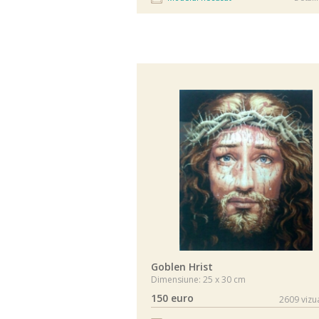
Goblen Hrist
Dimensiune: 25 x 30 cm
150 euro
2609 vizua