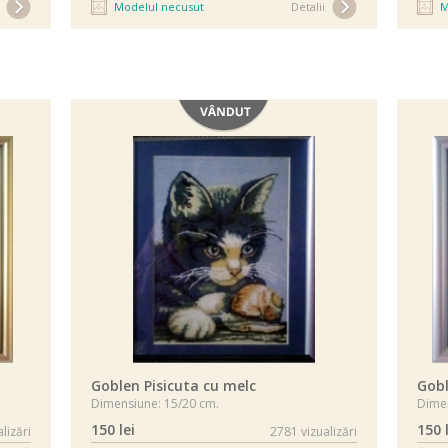
Modelul necusut
Detalii
M
Vândut
Goblen Pisicuta cu melc
Gob
Dimensiune: 15/20 cm.
Dimen
150 lei
150 
lizări
2781 vizualizări