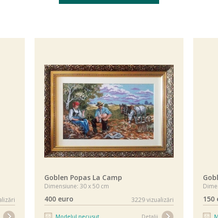
Goblen Popas La Camp
Gob
Dimensiune: 30 x 50 cm
Dimen
400 euro
150 
lizări
3229 vizualizări
Modelul necusut
Detalii
M