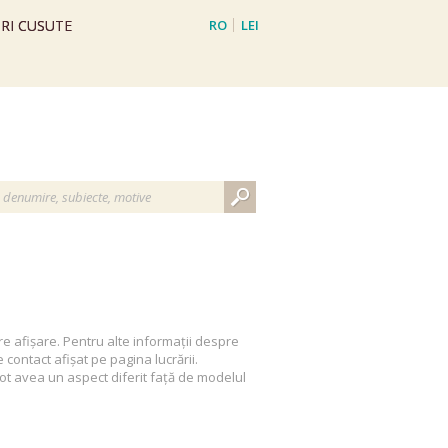
RI CUSUTE
RO
LEI
EN
EUR
re afișare. Pentru alte informații despre
contact afișat pe pagina lucrării.
 pot avea un aspect diferit față de modelul