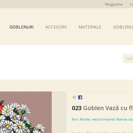
Magazine
C
GOBLENURI
ACCESORII
MATERIALE
GOBLENU
023
Goblen Vază cu fl
flori
,
florale
,
natură moartă
,
floarea so