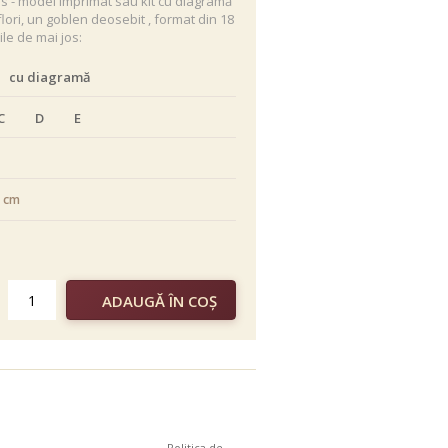
's - model imprimat sau kit cu diagramă
ri, un goblen deosebit , format din 18
ile de mai jos:
cu diagramă
C
D
E
5 cm
color
Politica de