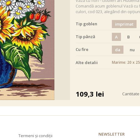
Vază cu flori - Goblen art Hudema
Comandă acum goblenul Vază cu flo
culori, cod 023, alegând din opțiun
Tip goblen
imprimat
Tip pânză
A
B
Cu fire
da
nu
Alte detalii
Marime: 20 x 2
alb negru
109,3
lei
Cantitate
NEWSLETTER
Termeni și condiții