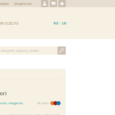
ontact
Despre noi
Autentificare / Creare cont
Nu aveți produse
Produse favorite
RI CUSUTE
RO
LEI
EN
EUR
ori
arelui
,
margarete
18 culori