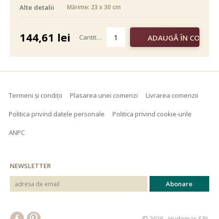
Alte detalii
Mărime: 23 x 30 cm
alb negru
color
144,61
lei
Cantitate
Termeni și condiții
Plasarea unei comenzi
Livrarea comenzii
Politica privind datele personale
Politica privind cookie-urile
ANPC
NEWSLETTER
© 2026 - Hudemas SRL