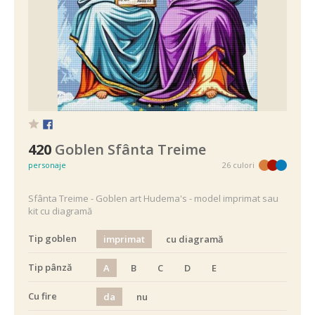
420
Goblen Sfânta Treime
personaje
26 culori
Sfânta Treime - Goblen art Hudema's - model imprimat sau
kit cu diagramă
Tip goblen
imprimat
cu diagramă
Tip pânză
A
B
C
D
E
Cu fire
da
nu