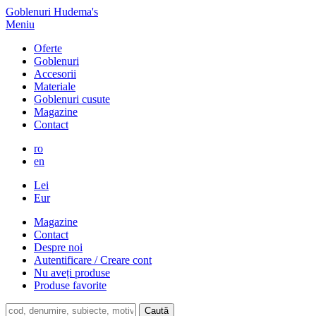
Goblenuri Hudema's
Meniu
Oferte
Goblenuri
Accesorii
Materiale
Goblenuri cusute
Magazine
Contact
ro
en
Lei
Eur
Magazine
Contact
Despre noi
Autentificare / Creare cont
Nu aveți produse
Produse favorite