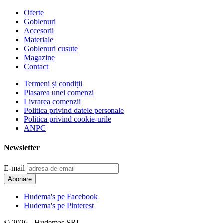
Oferte
Goblenuri
Accesorii
Materiale
Goblenuri cusute
Magazine
Contact
Termeni și condiții
Plasarea unei comenzi
Livrarea comenzii
Politica privind datele personale
Politica privind cookie-urile
ANPC
Newsletter
E-mail
Hudema's pe Facebook
Hudema's pe Pinterest
© 2026 - Hudemas SRL