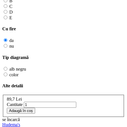
B
C
D
E
Cu fire
da
nu
Tip diagramă
alb negru
color
Alte detalii
89,7
Lei
Cantitate
se încarcă
Hudema's