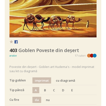
403
Goblen Poveste din deșert
arabe
17 culori
Poveste din deșert - Goblen art Hudema's - model imprimat
sau kit cu diagramă
Tip goblen
imprimat
cu diagramă
Tip pânză
A
B
C
D
E
Cu fire
da
nu