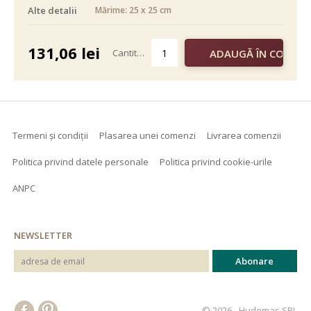
Alte detalii
Mărime: 25 x 25 cm
alb negru
color
131,06
lei
Cantitate
Termeni și condiții
Plasarea unei comenzi
Livrarea comenzii
Politica privind datele personale
Politica privind cookie-urile
ANPC
NEWSLETTER
© 2026 - Hudemas SRL