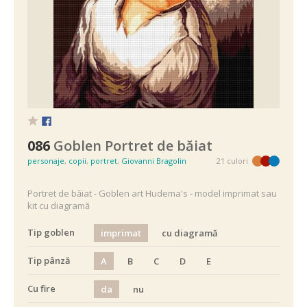
086
Goblen Portret de băiat
personaje
,
copii
,
portret
,
Giovanni Bragolin
21 culori
Portret de băiat - Goblen art Hudema's - model imprimat sau
kit cu diagramă
Tip goblen
imprimat
cu diagramă
Tip pânză
A
B
C
D
E
Cu fire
da
nu