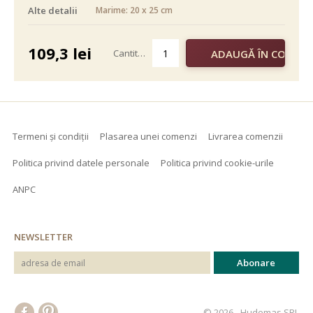
Alte detalii
Marime: 20 x 25 cm
alb negru
color
109,3
lei
Cantitate
Termeni și condiții
Plasarea unei comenzi
Livrarea comenzii
Politica privind datele personale
Politica privind cookie-urile
ANPC
NEWSLETTER
© 2026 - Hudemas SRL