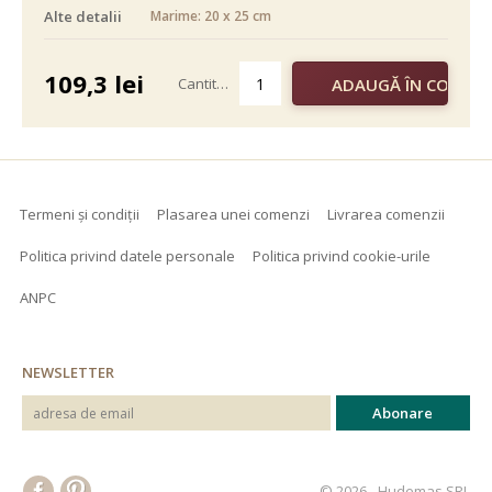
Alte detalii
Marime: 20 x 25 cm
alb negru
color
109,3
lei
Cantitate
Termeni și condiții
Plasarea unei comenzi
Livrarea comenzii
Politica privind datele personale
Politica privind cookie-urile
ANPC
NEWSLETTER
© 2026 - Hudemas SRL