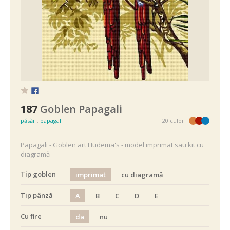
187
Goblen Papagali
păsări
,
papagali
20 culori
Papagali - Goblen art Hudema's - model imprimat sau kit cu
diagramă
Tip goblen
imprimat
cu diagramă
Tip pânză
A
B
C
D
E
Cu fire
da
nu