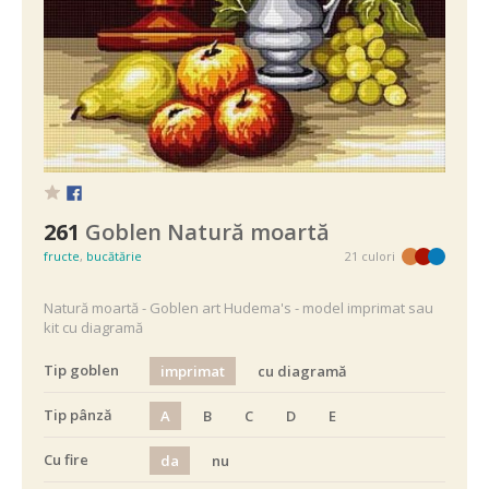
261
Goblen Natură moartă
fructe
,
bucătărie
21 culori
Natură moartă - Goblen art Hudema's - model imprimat sau
kit cu diagramă
Tip goblen
imprimat
cu diagramă
Tip pânză
A
B
C
D
E
Cu fire
da
nu