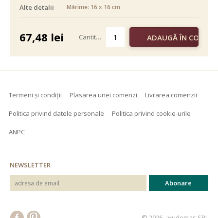
Alte detalii
Mărime: 16 x 16 cm
alb negru
color
67,48
lei
Cantitate
Termeni și condiții
Plasarea unei comenzi
Livrarea comenzii
Politica privind datele personale
Politica privind cookie-urile
ANPC
NEWSLETTER
© 2026 - Hudemas SRL