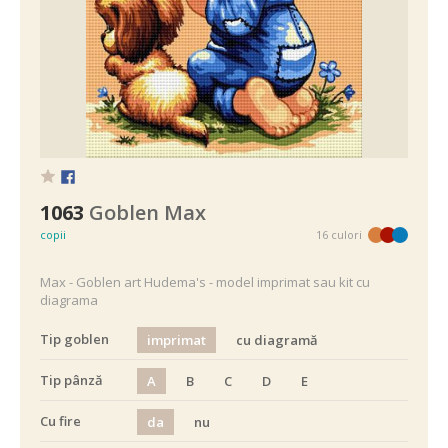
1063
Goblen Max
copii
16 culori
Max - Goblen art Hudema's - model imprimat sau kit cu
diagrama
Tip goblen
imprimat
cu diagramă
Tip pânză
A
B
C
D
E
Cu fire
da
nu