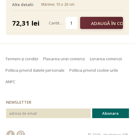
Alte detalii
Mărime: 15 x 20 cm
alb negru
color
72,31
lei
Cantitate
Termeni și condiții
Plasarea unei comenzi
Livrarea comenzii
Politica privind datele personale
Politica privind cookie-urile
ANPC
NEWSLETTER
© 2026 - Hudemas SRL