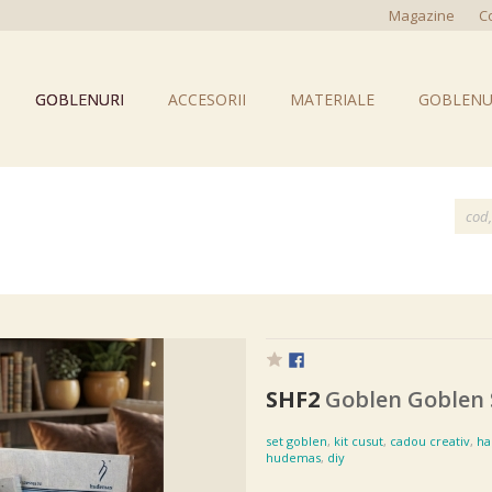
Magazine
C
GOBLENURI
ACCESORII
MATERIALE
GOBLENU
SHF2
Goblen Goblen 
set goblen
,
kit cusut
,
cadou creativ
,
h
hudemas
,
diy