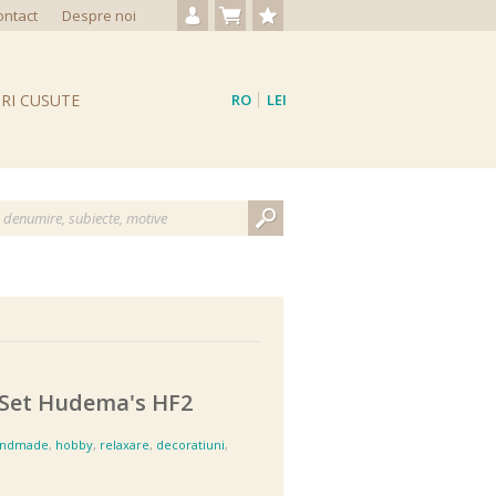
ontact
Despre noi
Autentificare / Creare cont
Nu aveți produse
Produse favorite
RI CUSUTE
RO
LEI
EN
EUR
Set Hudema's HF2
andmade
,
hobby
,
relaxare
,
decoratiuni
,