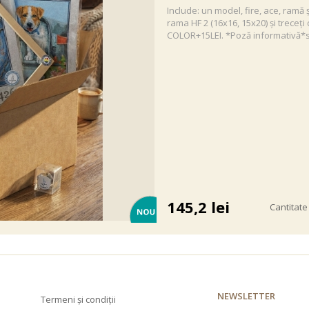
Include: un model, fire, ace, ramă
rama HF 2 (16x16, 15x20) și treceț
COLOR+15LEI. *Poză informativă*s
145,2
lei
Cantitate
NEWSLETTER
Termeni și condiții