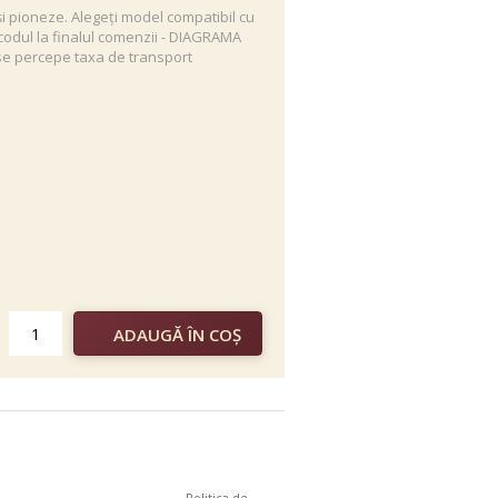
 și pioneze. Alegeți model compatibil cu
i codul la finalul comenzii - DIAGRAMA
e percepe taxa de transport
Politica de