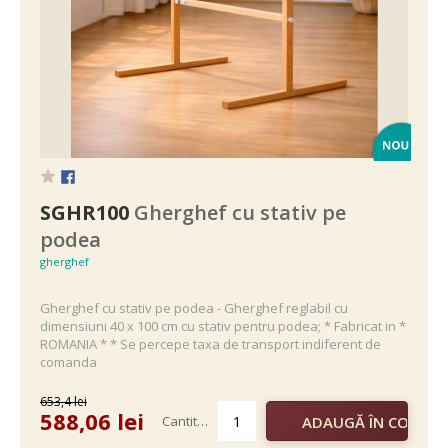
SGHR100
Gherghef cu stativ pe
podea
gherghef
Gherghef cu stativ pe podea - Gherghef reglabil cu
dimensiuni 40 x 100 cm cu stativ pentru podea; * Fabricat in *
ROMANIA * * Se percepe taxa de transport indiferent de
comanda
653,4
lei
588,06
lei
Cantitate