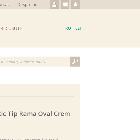
ontact
Despre noi
Autentificare / Creare cont
Nu aveți produse
Produse favorite
RI CUSUTE
RO
LEI
EN
EUR
tic Tip Rama Oval Crem