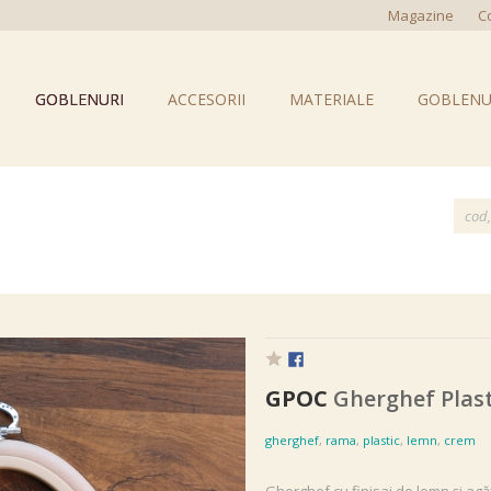
Magazine
C
GOBLENURI
ACCESORII
MATERIALE
GOBLENU
GPOC
Gherghef Plas
gherghef
,
rama
,
plastic
,
lemn
,
crem