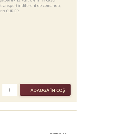
țătoare - 13.7cm/crem *in cazul
 transport indiferent de comanda,
rin CURIER.
Politica de