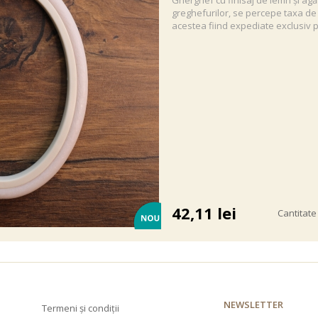
Gherghef cu finisaj de lemn și agă
greghefurilor, se percepe taxa de
acestea fiind expediate exclusiv p
42,11
lei
Cantitate
NEWSLETTER
Termeni și condiții