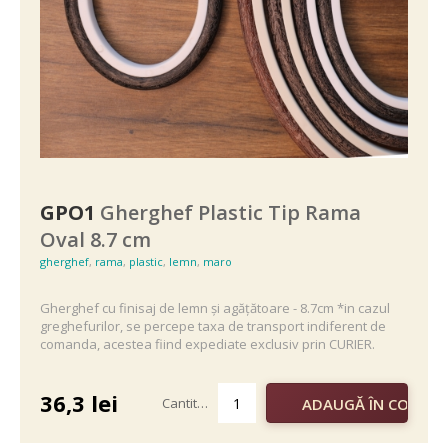
GPO1
Gherghef Plastic Tip Rama
Oval 8.7 cm
gherghef
,
rama
,
plastic
,
lemn
,
maro
Gherghef cu finisaj de lemn și agățătoare - 8.7cm *in cazul
greghefurilor, se percepe taxa de transport indiferent de
comanda, acestea fiind expediate exclusiv prin CURIER.
36,3
lei
Cantitate