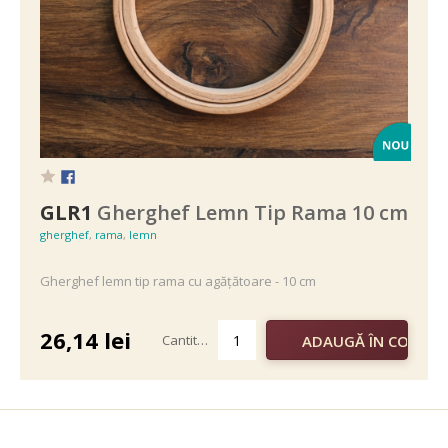
GLR1
Gherghef Lemn Tip Rama 10 cm
gherghef
,
rama
,
lemn
Gherghef lemn tip rama cu agățătoare - 10 cm
26,14
lei
Cantitate