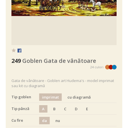
249
Goblen Gata de vânătoare
24 culori
Gata de vânătoare - Goblen art Hudema's - model imprimat
sau kit cu diagramă
Tip goblen
imprimat
cu diagramă
Tip pânză
A
B
C
D
E
Cu fire
da
nu