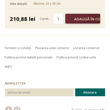
Alte detalii
Mărime: 20 x 50 cm
alb negru
color
210,88
lei
Cantitate
Termeni și condiții
Plasarea unei comenzi
Livrarea comenzii
Politica privind datele personale
Politica privind cookie-urile
ANPC
NEWSLETTER
© 2026 - Hudemas SRL