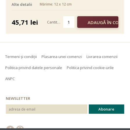
Alte detalii
Mărime: 12 x 12 cm
alb negru
color
45,71
lei
Cantitate
Termeni și condiții
Plasarea unei comenzi
Livrarea comenzii
Politica privind datele personale
Politica privind cookie-urile
ANPC
NEWSLETTER
© 2026 - Hudemas SRL