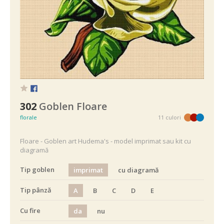
302
Goblen Floare
florale
11 culori
Floare - Goblen art Hudema's - model imprimat sau kit cu
diagramă
Tip goblen
imprimat
cu diagramă
Tip pânză
A
B
C
D
E
Cu fire
da
nu