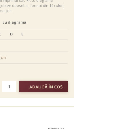
el imprimat sau kit cu diagramă
oblen deosebit , format din 14 culori,
mai jos:
cu diagramă
C
D
E
0 cm
color
Politica de