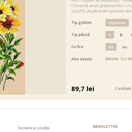
Flori - Goblen art Hudema's - mod
Comandă acum goblenul Flori, un g
cod 256, alegând din opțiunile de 
Tip goblen
imprimat
Tip pânză
A
B
Cu fire
da
nu
Alte detalii
Mărime: 12 x 3
alb negru
89,7
lei
Cantitate
NEWSLETTER
Termeni și condiții