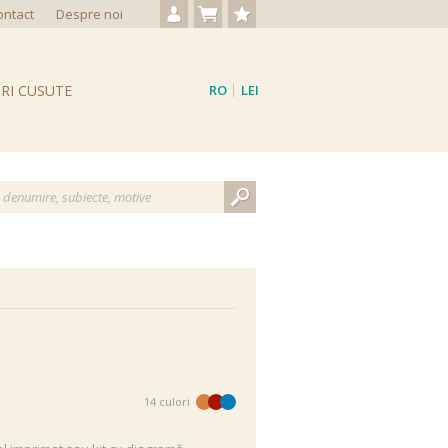
ontact
Despre noi
Autentificare / Creare cont
Nu aveți produse
Produse favorite
RI CUSUTE
RO
LEI
EN
EUR
14 culori