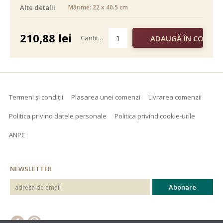
Alte detalii
Mărime: 22 x 40.5 cm
alb negru
color
210,88
lei
Cantitate
Termeni și condiții
Plasarea unei comenzi
Livrarea comenzii
Politica privind datele personale
Politica privind cookie-urile
ANPC
NEWSLETTER
© 2026 - Hudemas SRL