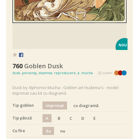
760
Goblen Dusk
dusk
,
personaj
,
doamna
,
reproducere
,
a. mucha
22 culori
Dusk by Alphonse Mucha - Goblen art Hudema's - model
imprimat sau kit cu diagramă
Tip goblen
imprimat
cu diagramă
Tip pânză
A
B
C
D
E
Cu fire
da
nu