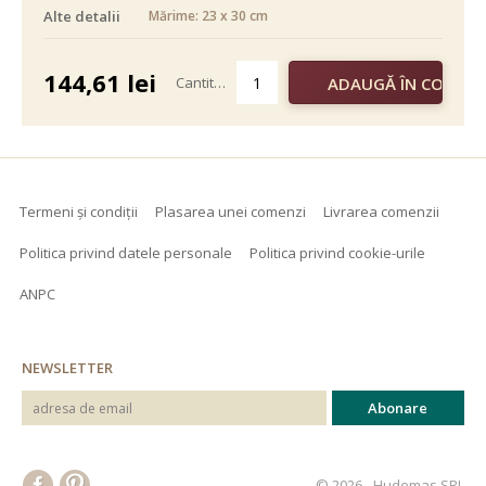
Alte detalii
Mărime: 23 x 30 cm
alb negru
color
144,61
lei
Cantitate
Termeni și condiții
Plasarea unei comenzi
Livrarea comenzii
Politica privind datele personale
Politica privind cookie-urile
ANPC
NEWSLETTER
© 2026 - Hudemas SRL