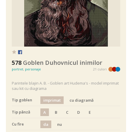
578
Goblen Duhovnicul inimilor
portret
,
personaje
21 culori
Parintele blajin A. B. - Goblen art Hudema's - model imprimat
sau kit cu diagrama
Tip goblen
imprimat
cu diagramă
Tip pânză
A
B
C
D
E
Cu fire
da
nu