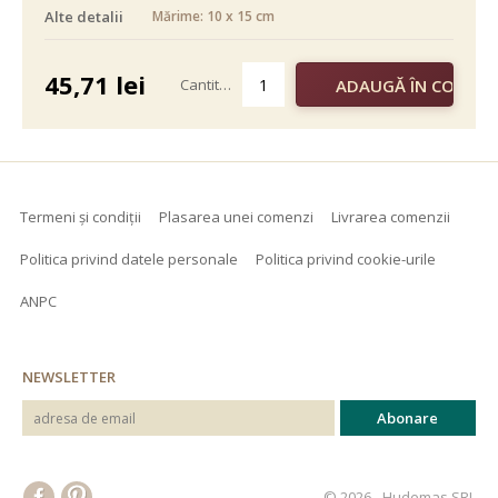
Alte detalii
Mărime: 10 x 15 cm
alb negru
color
45,71
lei
Cantitate
Termeni și condiții
Plasarea unei comenzi
Livrarea comenzii
Politica privind datele personale
Politica privind cookie-urile
ANPC
NEWSLETTER
© 2026 - Hudemas SRL