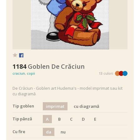
1184
Goblen De Crăciun
craciun
,
copii
13 culori
De Crăciun - Goblen art Hudema's - model imprimat sau kit
cu diagramă
Tip goblen
imprimat
cu diagramă
Tip pânză
A
B
C
D
E
Cu fire
da
nu