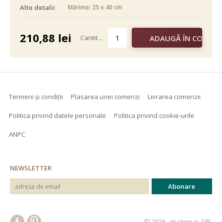
Alte detalii
Mărime: 25 x 40 cm
alb negru
color
210,88
lei
Cantitate
Termeni și condiții
Plasarea unei comenzi
Livrarea comenzii
Politica privind datele personale
Politica privind cookie-urile
ANPC
NEWSLETTER
© 2026 - Hudemas SRL