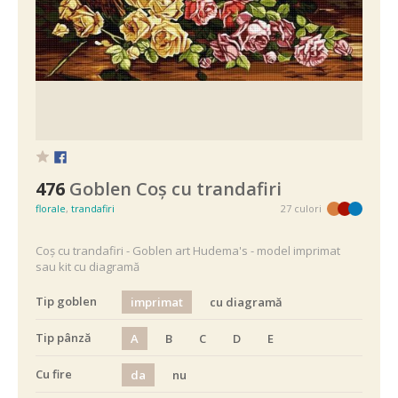
476
Goblen Coș cu trandafiri
florale
,
trandafiri
27 culori
Coș cu trandafiri - Goblen art Hudema's - model imprimat
sau kit cu diagramă
Tip goblen
imprimat
cu diagramă
Tip pânză
A
B
C
D
E
Cu fire
da
nu