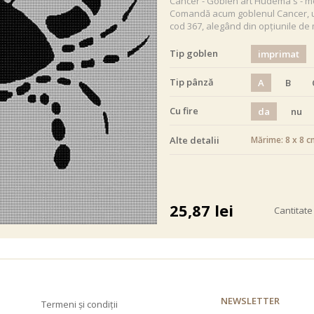
Cancer - Goblen art Hudema's - m
Comandă acum goblenul Cancer, un 
cod 367, alegând din opțiunile de 
Tip goblen
imprimat
Tip pânză
A
B
Cu fire
da
nu
Alte detalii
Mărime: 8 x 8 c
alb negru
25,87
lei
Cantitate
NEWSLETTER
Termeni și condiții