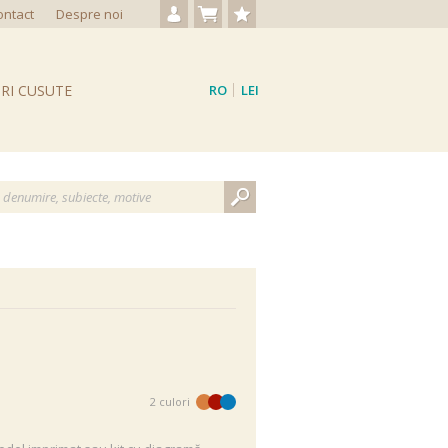
ontact
Despre noi
Autentificare / Creare cont
Nu aveți produse
Produse favorite
RI CUSUTE
RO
LEI
EN
EUR
2 culori