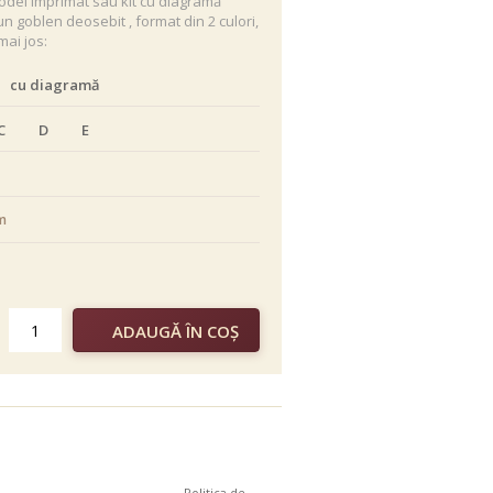
odel imprimat sau kit cu diagramă
goblen deosebit , format din 2 culori,
mai jos:
cu diagramă
C
D
E
m
color
Politica de