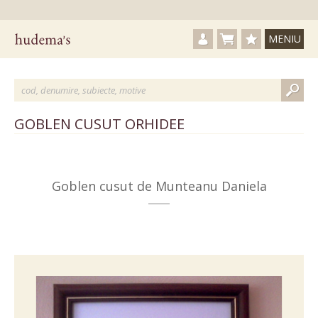
MENIU
Autentificare / Creare c
Nu aveți produse
Produse fav
GOBLEN CUSUT ORHIDEE
Goblen cusut de Munteanu Daniela