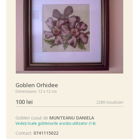
Goblen Orhidee
Dimensiune: 12 x 12 cm
100 lei
2280 vizualizări
Goblen cusut de
MUNTEANU DANIELA
Vedeți toate goblenurile acestui utilizator (14)
Contact:
0741115022