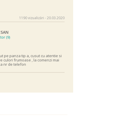
1190 vizualizări - 20.03.2020
ESAN
tor (9)
t pe panza tip a, cusut cu atentie si
 are culori frumoase , la comenzi mai
la nr de telefon