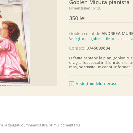
Goblen Micuta pianista
Dimensiune: 15*20
350 lei
Goblen cusut de
ANDREEA MUR
Vedeți toate goblenurile acestui utiliza
Contact:
0745099684
O fetita cantand la pian, goblen cusu
drag, a fost cusut in 2 luni de zile,
mari, se trimite un cadou informatii 
Vedeți modelul necusut
rare. Adăugați dumneavoastră primul comentariu.