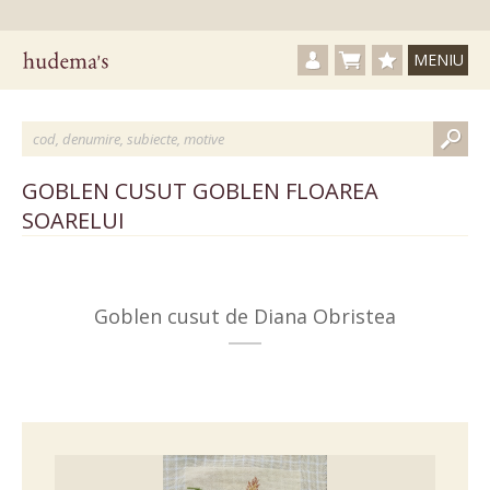
MENIU
Autentificare / Creare c
Nu aveți produse
Produse fav
GOBLEN CUSUT GOBLEN FLOAREA
SOARELUI
Goblen cusut de Diana Obristea