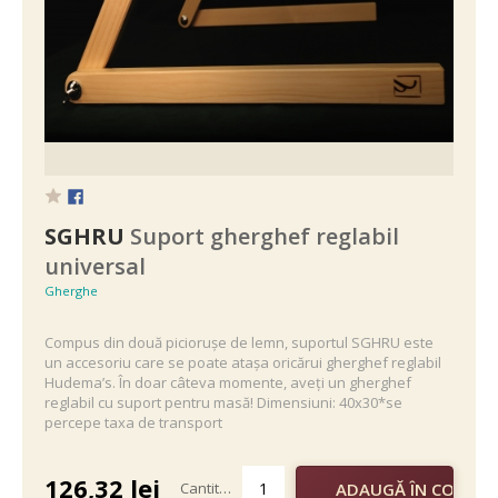
SGHRU
Suport gherghef reglabil
universal
Gherghe
Compus din două piciorușe de lemn, suportul SGHRU este
un accesoriu care se poate atașa oricărui gherghef reglabil
Hudema’s. În doar câteva momente, aveți un gherghef
reglabil cu suport pentru masă! Dimensiuni: 40x30*se
percepe taxa de transport
126,32
lei
Cantitate