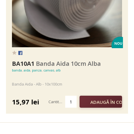
BA10A1
Banda Aida 10cm Alba
banda
,
aida
,
panza
,
canvas
,
alb
Banda Aida - Alb - 10x100cm
15,97
lei
Cantitate